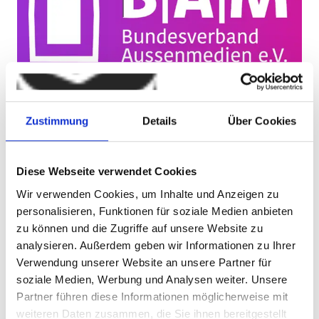
Zustimmung
Details
Über Cookies
Zum Jahresbeginn vollzieht der Fachverband
Diese Webseite verwendet Cookies
Aussenwerbung e.V. (FAW) einen wichtigen Schritt für
Wir verwenden Cookies, um Inhalte und Anzeigen zu
seine zukünftige Positionierung. Ab sofort tritt die
personalisieren, Funktionen für soziale Medien anbieten
Branchenvertretung unter dem neuen Namen B|A|M
zu können und die Zugriffe auf unsere Website zu
Bundesverband Aussenmedien e.V. auf und trägt damit
analysieren. Außerdem geben wir Informationen zu Ihrer
seinem erweiterten Aufgabenbereich Rechnung. B|A|M
Verwendung unserer Website an unsere Partner für
steht zum einen für die Erweiterung der Gattung von
soziale Medien, Werbung und Analysen weiter. Unsere
klassischen Medien zu digitalen, datengetriebenen
Partner führen diese Informationen möglicherweise mit
Kommunikationsmedien. Der Verband verbindet die
weiteren Daten zusammen, die Sie ihnen bereitgestellt
langjährige Tradition des Plakats mit den