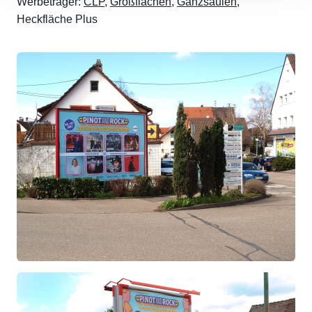
Werbeträger:
CLP
,
Großflächen
,
Ganzsäulen
,
Heckfläche Plus