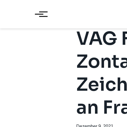
VAG 
Zonta
Zeic
an Fr
Dezember 9, 2021