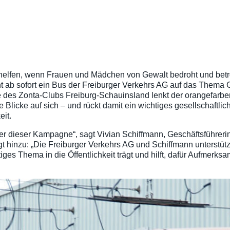
elfen, wenn Frauen und Mädchen von Gewalt bedroht und betrof
t ab sofort ein Bus der Freiburger Verkehrs AG auf das Thema
ve des Zonta-Clubs Freiburg-Schauinsland lenkt der orangefarb
 Blicke auf sich – und rückt damit ein wichtiges gesellschaftli
eit.
er dieser Kampagne“, sagt Vivian Schiffmann, Geschäftsführeri
ügt hinzu: „Die Freiburger Verkehrs AG und Schiffmann unterst
ges Thema in die Öffentlichkeit trägt und hilft, dafür Aufmerks