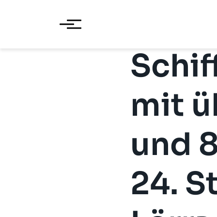
Schif
mit ü
und 8
24. S