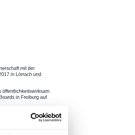
nerschaft mit der
 2017 in Lörrach und
 öffentlichkeitswirksam
Boards in Freiburg auf
ücken bauen und
 dabei sein zu dürfen,“
op Veranstaltungen im
m Erfolg.“