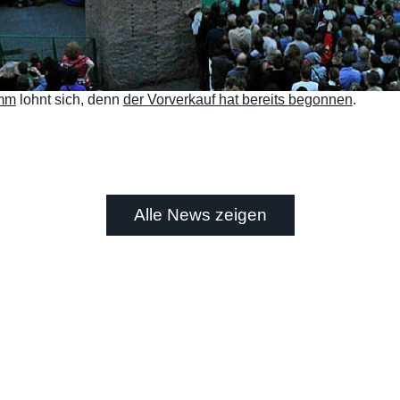
mm
lohnt sich, denn
der Vorverkauf hat bereits begonnen
.
Alle News zeigen