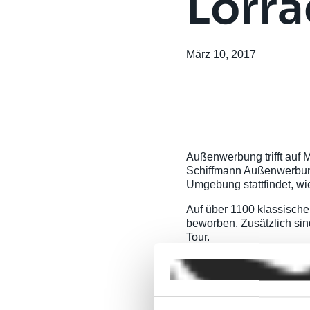
Lörra
März 10, 2017
Außenwerbung trifft auf M
Schiffmann Außenwerbun
Umgebung stattfindet, wie
Auf über 1100 klassische
beworben. Zusätzlich sin
Tour.
Die Schiffmann-Gruppe un
Menschen verbinden. „Wir
sagt die Geschäftsführer
Dreiländereck und wir lei