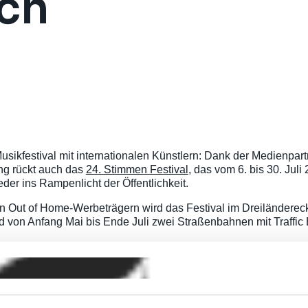
ch
usikfestival mit internationalen Künstlern: Dank der Medienpart
g rückt auch das
24. Stimmen Festival
, das vom 6. bis 30. Juli
der ins Rampenlicht der Öffentlichkeit.
n Out of Home-Werbeträgern wird das Festival im Dreiländereck
d von Anfang Mai bis Ende Juli zwei Straßenbahnen mit Traffic 
terstützt das Festival seit vielen Jahren, denn Musik kann Br
 freuen uns sehr, auch in diesem Jahr als Stimmen-Sponsor mit
in Eva Schiffmann, „denn das Stimmen Festival gehört zu den T
sten mit unserer Plakatierung sehr gerne einen Beitrag zu seine