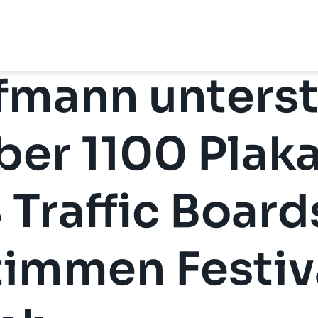
fmann unterst
ber 1100 Plak
 Traffic Board
timmen Festiva