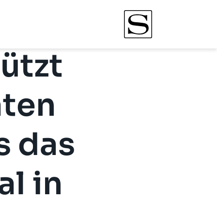
ützt
aten
s das
l in