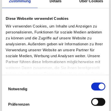
Zustimmung
Details
Über Cookies
Diese Webseite verwendet Cookies
Wir verwenden Cookies, um Inhalte und Anzeigen zu
personalisieren, Funktionen für soziale Medien anbieten
zu können und die Zugriffe auf unsere Website zu
analysieren. Außerdem geben wir Informationen zu Ihrer
Verwendung unserer Website an unsere Partner für
soziale Medien, Werbung und Analysen weiter. Unsere
Partner führen diese Informationen möglicherweise mit
weiteren Daten zusammen, die Sie ihnen bereitgestellt
haben oder die sie im Rahmen Ihrer Nutzung der Dienste
gesammelt haben.
Einwilligungsauswahl
Notwendig
„Wir freuen uns sehr, dieses Konzert mit unseren
Präferenzen
Werbeträgern zu unterstützen. Das Freiburger
Barockorchester ist auf künstlerischem Gebiet sicherlich