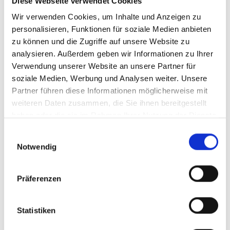
Diese Webseite verwendet Cookies
Wir verwenden Cookies, um Inhalte und Anzeigen zu
personalisieren, Funktionen für soziale Medien anbieten
zu können und die Zugriffe auf unsere Website zu
analysieren. Außerdem geben wir Informationen zu Ihrer
Verwendung unserer Website an unsere Partner für
soziale Medien, Werbung und Analysen weiter. Unsere
Partner führen diese Informationen möglicherweise mit
weiteren Daten zusammen, die Sie ihnen bereitgestellt
v.l.n.r.: Vivian Schiffmann (Schiffmann Außenwerbung),
haben oder die sie im Rahmen Ihrer Nutzung der Dienste
Claudia Burger (AOK), Petra Schlegel (Blaues Kreuz,
gesammelt haben.
Einwilligungsauswahl
Ortsverein Freiburg e.V.) , Erster Bürgermeister Ulrich
Notwendig
von Kirchbach Stadt Freiburg) und Armin Schilling
(Freundeskreis für alkoholkranke Menschen)
Präferenzen
Der
Freundeskreis für alkoholkranke Menschen
wurde
durch Schiffmann Außenwerbung als Medienpartner, mit
einem Plakataushang in 50 City-Light-Vitrinen, an den
Statistiken
Fahrgastunterständen der
Freiburger Verkehrs AG