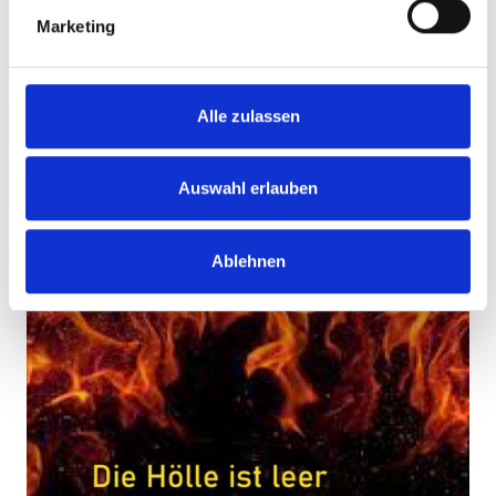
gesponsert. Die Organisatoren um Armin Schilling vom
Marketing
Freundeskreis für alkoholkranke Menschen freuen sich
sehr über diese Unterstützung im Vorfeld der
Veranstaltung und so konnte die Kampagne auch in
Anwesenheit des ersten Bürgermeisters Ulrich von
Alle zulassen
Kirchbach als Schirmherr der Veranstaltung in den
Aushang gehen.
Auswahl erlauben
Ablehnen