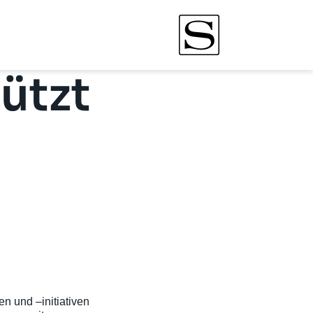
ützt
en und –initiativen