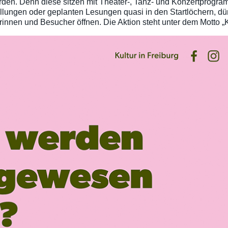
en. Denn diese sitzen mit Theater-, Tanz- und Konzertprogra
lungen oder geplanten Lesungen quasi in den Startlöchern, dür
rinnen und Besucher öffnen. Die Aktion steht unter dem Motto „K