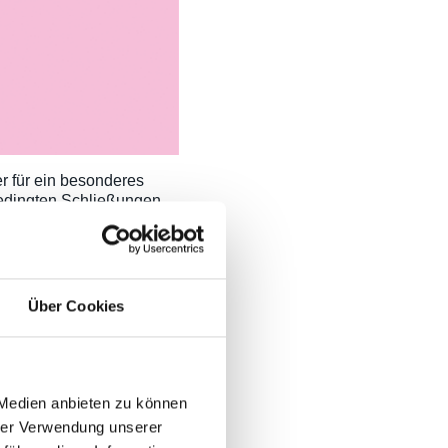
r für ein besonderes
bedingten Schließungen
fenden und
f und besetzt diesen mit
mepage
www.kulturlos.org
Über Cookies
gram
an den Start. Unter
 aktuelle Situation von
 Medien anbieten zu können
hrer Verwendung unserer