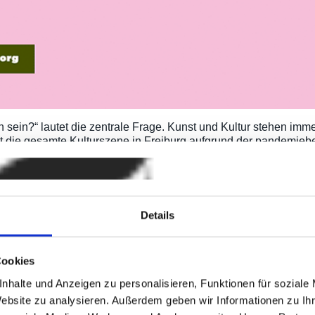
sein?“ lautet die zentrale Frage. Kunst und Kultur stehen imme
t die gesamte Kulturszene in Freiburg aufgrund der pandemie
rloren. Die Kampagne setzt auf Interaktion zwischen Kulturschaf
rn. Sie greift den vielseitigen Verlust an Kunst und Kultur au
aft.
plattform der Kampagne ist die Website: Der Klick auf die Ho
Details
ht die Kampagne mit weiteren Aktionen auf
Facebook
und
Insta
ird in Sozialen Netzwerken zu einem breiten Austausch über die
den.
Cookies
nhalte und Anzeigen zu personalisieren, Funktionen für soziale
Website zu analysieren. Außerdem geben wir Informationen zu I