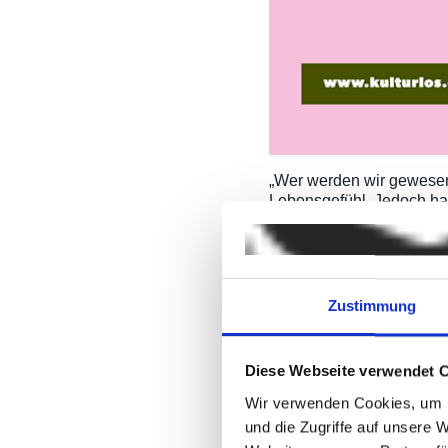
„Wer werden wir gewesen 
Lebensgefühl. Jedoch ha
stark an Sichtbarkeit ve
Besucherinnen und Besuche
einer positiven Aussagekr
Zentrale Kommunikations
Zustimmung
lohnt sich! Außerdem ge
dem Hashtag #kulturlos w
Kunst und Kultur eingela
Diese Webseite verwendet 
Wir verwenden Cookies, um I
und die Zugriffe auf unsere 