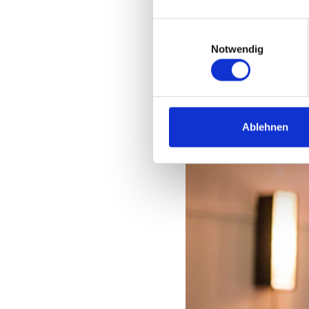
Einwilligungsauswahl
Notwendig
Fingerfood von Bensels B
Ablehnen