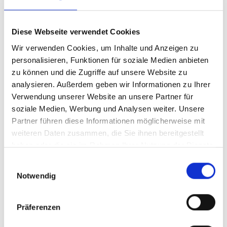
täglich eine wachsende Anzahl von Passagieren. Im
ersten Halbjahr 2024 verzeichneten die Busse in
Diese Webseite verwendet Cookies
Hamburg über 700.000 zusätzliche Fahrkilometer im
Vergleich zum Vorjahr.
Wir verwenden Cookies, um Inhalte und Anzeigen zu
personalisieren, Funktionen für soziale Medien anbieten
Die stark gestiegenen Fahrgastzahlen bedeuten eine
zu können und die Zugriffe auf unsere Website zu
noch höhere Reichweite für Werbebotschaften auf
analysieren. Außerdem geben wir Informationen zu Ihrer
Bussen. Täglich erreichen unsere Werbepartner
Verwendung unserer Website an unsere Partner für
Millionen von potenziellen Kunden, die im Stadtgebiet
soziale Medien, Werbung und Analysen weiter. Unsere
unterwegs sind. Buswerbung bietet eine
Partner führen diese Informationen möglicherweise mit
unvergleichliche Sichtbarkeit, sei es in den belebten
weiteren Daten zusammen, die Sie ihnen bereitgestellt
Innenstadtbereichen oder in den Stadtteilen.
haben oder die sie im Rahmen Ihrer Nutzung der Dienste
Warum Buswerbung?
gesammelt haben.
Einwilligungsauswahl
Notwendig
Maximale Reichweite: Mit über
700.000 zusätzlichen Fahrkilometern
Präferenzen
im ersten Halbjahr 2024 sind Ihre