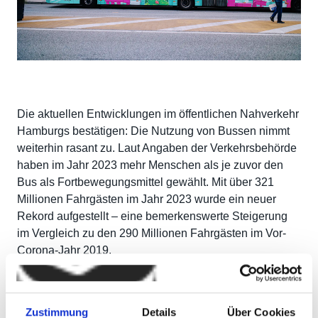
Die aktuellen Entwicklungen im öffentlichen Nahverkehr
Hamburgs bestätigen: Die Nutzung von Bussen nimmt
weiterhin rasant zu. Laut Angaben der Verkehrsbehörde
haben im Jahr 2023 mehr Menschen als je zuvor den
Bus als Fortbewegungsmittel gewählt. Mit über 321
Millionen Fahrgästen im Jahr 2023 wurde ein neuer
Rekord aufgestellt – eine bemerkenswerte Steigerung
im Vergleich zu den 290 Millionen Fahrgästen im Vor-
Corona-Jahr 2019.
Diese positiven Entwicklungen setzen sich auch im Jahr
2024 fort. Die Busse der Hochbahn und VHH legen
Zustimmung
Details
Über Cookies
weiterhin mehr Fahrkilometer zurück und befördern