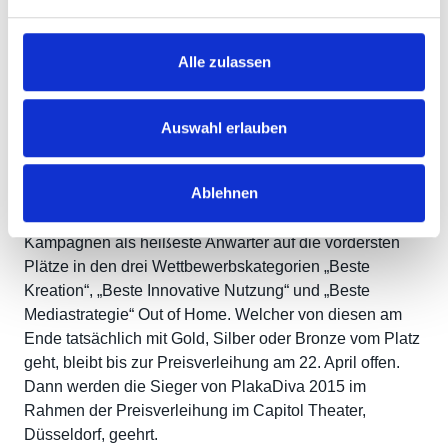
Fachverbands Aussenwerbung (FAW). Dass Jury Media
und Jury Kreation erstmals gemeinsam alle
Alle zulassen
Bewerbungen um die PlakaDiva zu bewerten hatten,
habe den Austausch noch intensiver gemacht.
Auswahl erlauben
Gutzeit: „Das Verständnis für die Expertensicht des
jeweils anderen rundet die Entscheidungsfindung ideal
ab.“
Ablehnen
Im Ergebnis einigte sich die Jury auf insgesamt 25
Kampagnen als heißeste Anwärter auf die vordersten
Plätze in den drei Wettbewerbskategorien „Beste
Kreation“, „Beste Innovative Nutzung“ und „Beste
Mediastrategie“ Out of Home. Welcher von diesen am
Ende tatsächlich mit Gold, Silber oder Bronze vom Platz
geht, bleibt bis zur Preisverleihung am 22. April offen.
Dann werden die Sieger von PlakaDiva 2015 im
Rahmen der Preisverleihung im Capitol Theater,
Düsseldorf, geehrt.