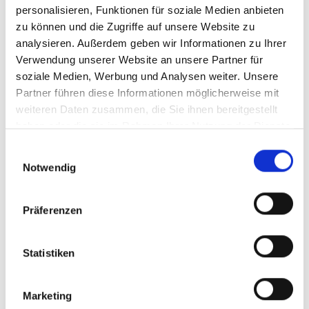
personalisieren, Funktionen für soziale Medien anbieten
zu können und die Zugriffe auf unsere Website zu
analysieren. Außerdem geben wir Informationen zu Ihrer
Verwendung unserer Website an unsere Partner für
soziale Medien, Werbung und Analysen weiter. Unsere
Partner führen diese Informationen möglicherweise mit
weiteren Daten zusammen, die Sie ihnen bereitgestellt
Von klassischen Plakatkampagnen über hoch
haben oder die sie im Rahmen Ihrer Nutzung der Dienste
innovative Mechanismen bis zu perfekt inszenierten
gesammelt haben.
Media-Mixes: Vielseitiger als je zuvor präsentiert der
Einwilligungsauswahl
diesjährige PlakaDiva-Wettbewerb die breite Palette der
Notwendig
Out of Home-Kommunikation. Die besten Arbeiten des
neuen Jahrgangs wurden jetzt von den Media- und
Präferenzen
Kreativ-Profis der PlakaDiva-Jury für die Shortlist
nominiert.
Statistiken
„Wir haben erneut einen spannenden Wettbewerb
erlebt, mit einer engagierten Jury, die die
Preiswürdigkeit der Kampagnen eingehend diskutiert
Marketing
hat“, so Jochen C. Gutzeit, Geschäftsführer des