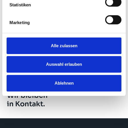
Statistiken
Der Gewinner in Silber ist die RheinEnergie AG mit der
Kampagne „Überall in der Region zuhause“. Die Idee
Marketing
zur Gestaltung der Kölner „Hausbahn“ stammt von der
Agentur Zum Goldenen Hirschen aus Köln. Auf den
dritten Platz fuhr der Jubiläums-Truck der Mars GmbH,
Verden anlässlich des 30-jährigen Firmenbestehens,
Alle zulassen
gestaltet von Truck Advertising Heydekampf, Hamburg.
Auswahl erlauben
Alle News zeigen
Ablehnen
Wir bleiben
in Kontakt.