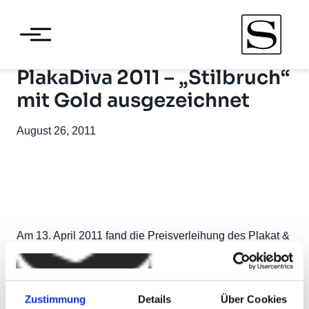
PlakaDiva 2011 – „Stilbruch“
mit Gold ausgezeichnet
August 26, 2011
Am 13. April 2011 fand die Preisverleihung des Plakat &
Media Grand Prix
PlakaDiva
in Düsseldorf statt. In der
Kategorie „Beste Verkehrsmittelwerbung“ hat sich das
Gebrauchtwarenkaufhaus
Stilbruch
in Hamburg als
Zustimmung
Details
Über Cookies
einer von sieben von insgesamt 47 Finalisten aller