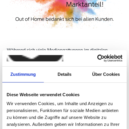
Während sich viele Mediengattungen im digitalen
Wandel neu positionieren müssen, zeigt sich die
Außenwerbung bemerkenswert stabil – und zunehmend
relevant. Mit einem Marktanteil von 10 Prozent ist Out-of-
Zustimmung
Details
Über Cookies
Home (OOH) inzwischen fester Bestandteil im Mediamix
und ein klares Signal für die anhaltende Bedeutung
realer Sichtbarkeit im öffentlichen Raum.
Diese Webseite verwendet Cookies
Das Erfolgsrezept liegt in der Präsenz – denn OOH ist
Wir verwenden Cookies, um Inhalte und Anzeigen zu
dort, wo Menschen unterwegs sind. Ob klassische
personalisieren, Funktionen für soziale Medien anbieten
Großflächen, digitale City-Lights oder
zu können und die Zugriffe auf unsere Website zu
aufmerksamkeitsstarke Verkehrsmittelwerbung:
analysieren. Außerdem geben wir Informationen zu Ihrer