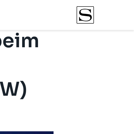
beim
AW)